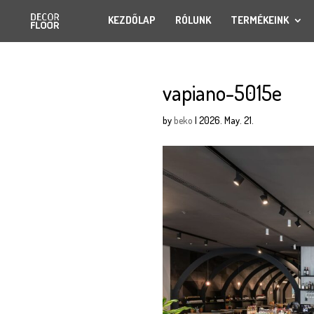
KEZDŐLAP
RÓLUNK
TERMÉKEINK
vapiano-5015e
by
beko
|
2026. May. 21.