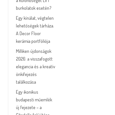
a különbséget LVT
burkolatok esetén?
Egy kínálat, végtelen
lehetőségek tárháza.
A Decor Floor
kerámia portfóliója
Milliken újdonságok
2026: a visszafogott
elegancia és a kreatív
önkifejezés
találkozása
Egy ikonikus
budapesti műemlék
új fejezete – a