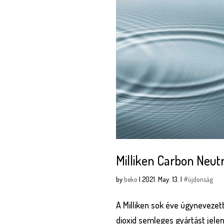
Milliken Carbon Neutr
by
beko
|
2021. May. 13.
|
#újdonság
A Milliken sok éve úgynevezett
dioxid semleges gyártást jelen