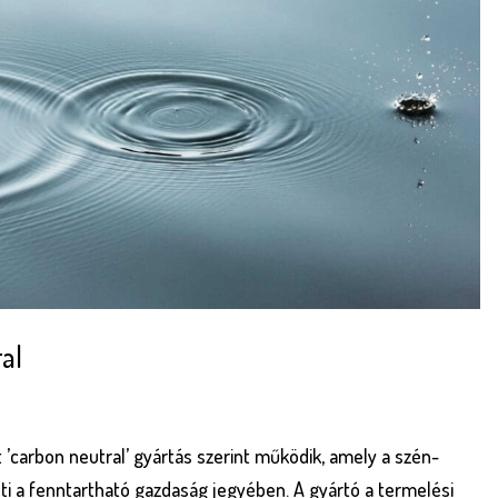
al
 ’carbon neutral’ gyártás szerint működik, amely a szén-
ti a fenntartható gazdaság jegyében. A gyártó a termelési