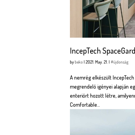
IncepTech SpaceGar
by
beko
|
2021. May. 21.
|
#újdonság
A nemrég elkészült IncepTech
megrendelő igényei alapján egy
enteriőrt hozott létre, amilyen
Comfortable...