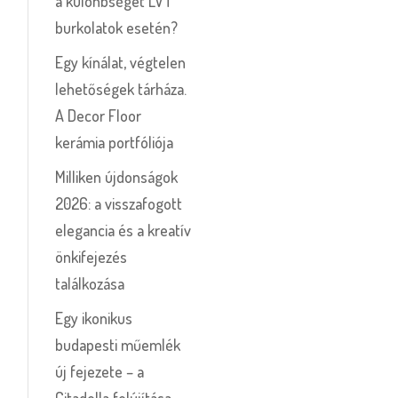
a különbséget LVT
burkolatok esetén?
Egy kínálat, végtelen
lehetőségek tárháza.
A Decor Floor
kerámia portfóliója
Milliken újdonságok
2026: a visszafogott
elegancia és a kreatív
önkifejezés
találkozása
Egy ikonikus
budapesti műemlék
új fejezete – a