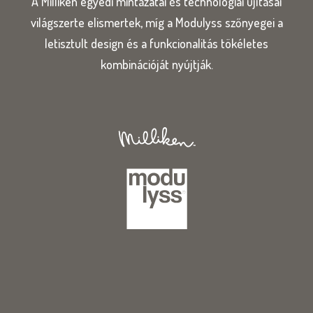
A Milliken egyedi mintázatai és technológiai újításai
világszerte elismertek, míg a Modulyss szőnyegei a
letisztult design és a funkcionalitás tökéletes
kombinációját nyújtják.