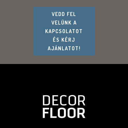
VEDD FEL
VELÜNK A
KAPCSOLATOT
ÉS KÉRJ
AJÁNLATOT!