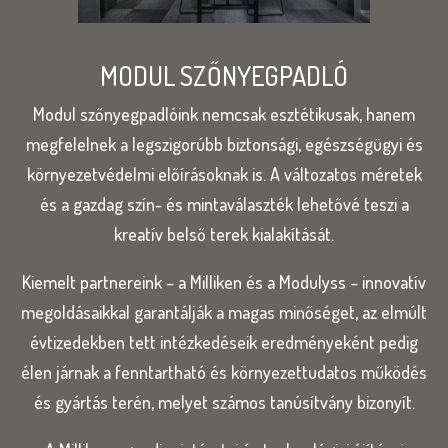
MODUL SZŐNYEGPADLÓ
Modul szőnyegpadlóink nemcsak esztétikusak, hanem
megfelelnek a legszigorúbb biztonsági, egészségügyi és
környezetvédelmi előírásoknak is. A változatos méretek
és a gazdag szín- és mintaválaszték lehetővé teszi a
kreatív belső terek kialakítását.
Kiemelt partnereink – a Milliken és a Modulyss – innovatív
megoldásaikkal garantálják a magas minőséget, az elmúlt
évtizedekben tett intézkedéseik eredményeként pedig
élen járnak a fenntartható és környezettudatos működés
és gyártás terén, melyet számos tanúsítvány bizonyít.