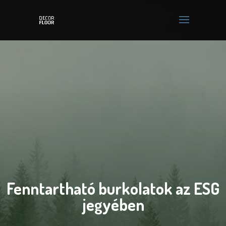
Fenntartható burkolatok az ESG
jegyében