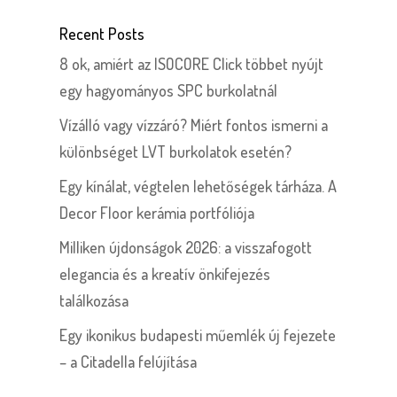
Recent Posts
8 ok, amiért az ISOCORE Click többet nyújt
egy hagyományos SPC burkolatnál
Vízálló vagy vízzáró? Miért fontos ismerni a
különbséget LVT burkolatok esetén?
Egy kínálat, végtelen lehetőségek tárháza. A
Decor Floor kerámia portfóliója
Milliken újdonságok 2026: a visszafogott
elegancia és a kreatív önkifejezés
találkozása
Egy ikonikus budapesti műemlék új fejezete
– a Citadella felújítása