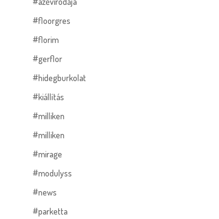
#azévirodája
#floorgres
#florim
#gerflor
#hidegburkolat
#kiállítás
#milliken
#milliken
#mirage
#modulyss
#news
#parketta