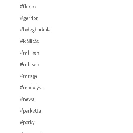
#florim
#gerflor
#hidegburkolat
#kiállítás
#milliken
#milliken
#mirage
#modulyss
#news
#parketta
#parky