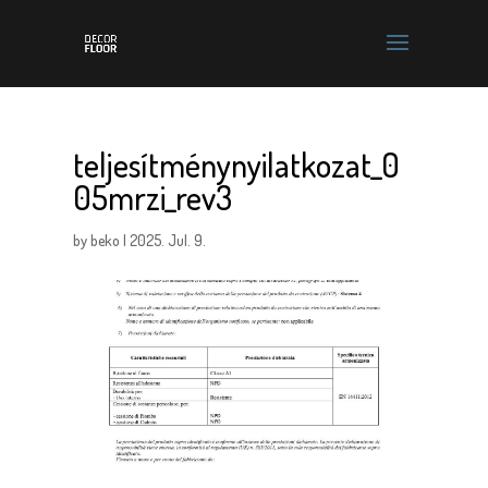
teljesítménynyilatkozat_0
05mrzi_rev3
by
beko
|
2025. Jul. 9.