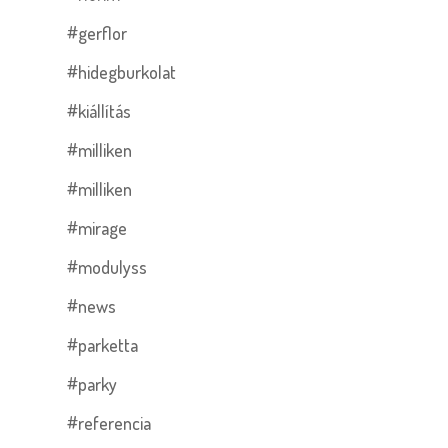
#gerflor
#hidegburkolat
#kiállítás
#milliken
#milliken
#mirage
#modulyss
#news
#parketta
#parky
#referencia