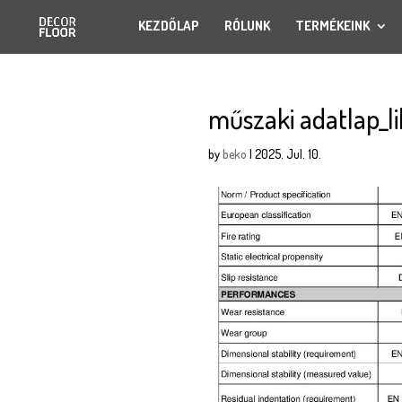
KEZDŐLAP
RÓLUNK
TERMÉKEINK
műszaki adatlap_l
by
beko
|
2025. Jul. 10.