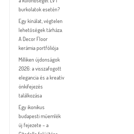
a különbséget LVT
burkolatok esetén?
Egy kínálat, végtelen
lehetőségek tárháza.
A Decor Floor
kerámia portfóliója
Milliken újdonságok
2026: a visszafogott
elegancia és a kreatív
önkifejezés
találkozása
Egy ikonikus
budapesti műemlék
új fejezete – a