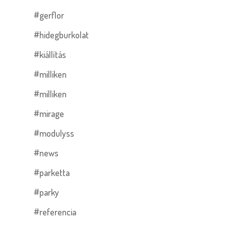
#gerflor
#hidegburkolat
#kiállítás
#milliken
#milliken
#mirage
#modulyss
#news
#parketta
#parky
#referencia