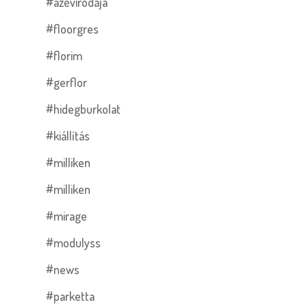
#azévirodája
#floorgres
#florim
#gerflor
#hidegburkolat
#kiállítás
#milliken
#milliken
#mirage
#modulyss
#news
#parketta