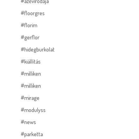
#azévirodája
#floorgres
#florim
#gerflor
#hidegburkolat
#kiállítás
#milliken
#milliken
#mirage
#modulyss
#news
#parketta