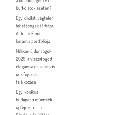
a különbséget LVT
burkolatok esetén?
Egy kínálat, végtelen
lehetőségek tárháza.
A Decor Floor
kerámia portfóliója
Milliken újdonságok
2026: a visszafogott
elegancia és a kreatív
önkifejezés
találkozása
Egy ikonikus
budapesti műemlék
új fejezete – a