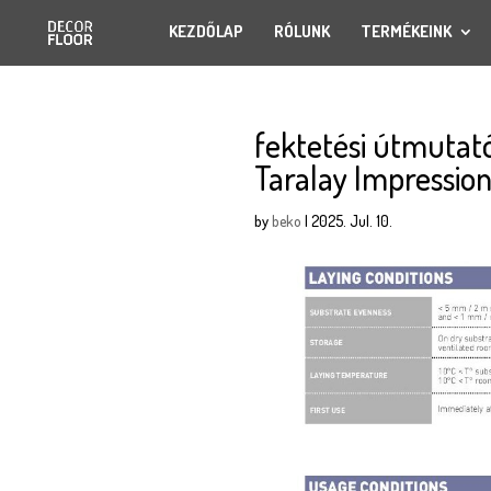
KEZDŐLAP
RÓLUNK
TERMÉKEINK
fektetési útmutató_
Taralay Impressio
by
beko
|
2025. Jul. 10.