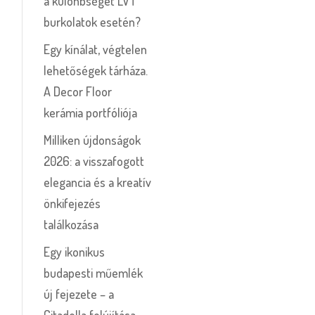
a különbséget LVT
burkolatok esetén?
Egy kínálat, végtelen
lehetőségek tárháza.
A Decor Floor
kerámia portfóliója
Milliken újdonságok
2026: a visszafogott
elegancia és a kreatív
önkifejezés
találkozása
Egy ikonikus
budapesti műemlék
új fejezete – a