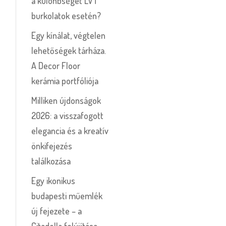
a különbséget LVT
burkolatok esetén?
Egy kínálat, végtelen
lehetőségek tárháza.
A Decor Floor
kerámia portfóliója
Milliken újdonságok
2026: a visszafogott
elegancia és a kreatív
önkifejezés
találkozása
Egy ikonikus
budapesti műemlék
új fejezete – a