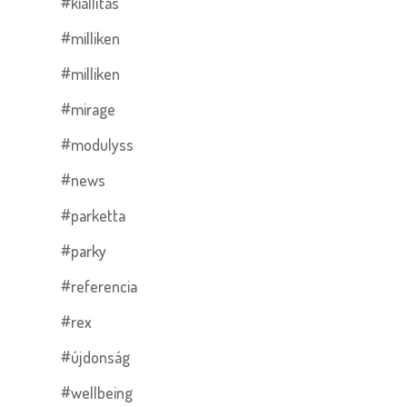
#kiállítás
#milliken
#milliken
#mirage
#modulyss
#news
#parketta
#parky
#referencia
#rex
#újdonság
#wellbeing