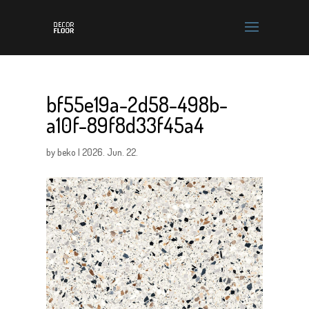
bf55e19a-2d58-498b-
a10f-89f8d33f45a4
by
beko
|
2026. Jun. 22.