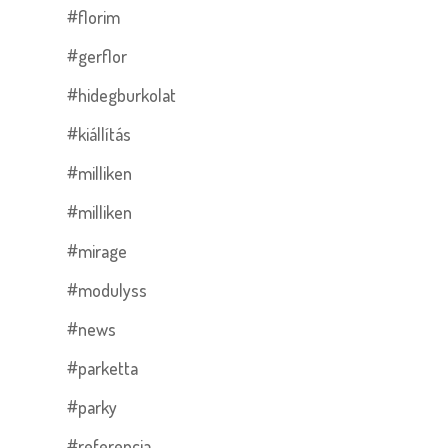
#florim
#gerflor
#hidegburkolat
#kiállítás
#milliken
#milliken
#mirage
#modulyss
#news
#parketta
#parky
#referencia