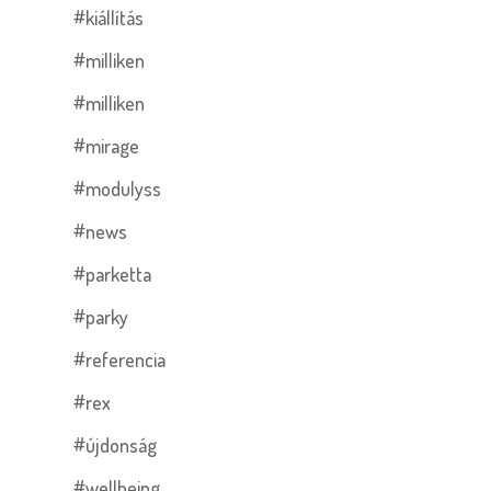
#kiállítás
#milliken
#milliken
#mirage
#modulyss
#news
#parketta
#parky
#referencia
#rex
#újdonság
#wellbeing