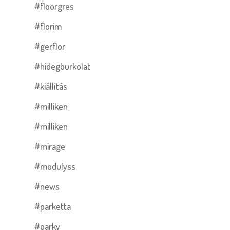
#floorgres
#florim
#gerflor
#hidegburkolat
#kiállítás
#milliken
#milliken
#mirage
#modulyss
#news
#parketta
#parky