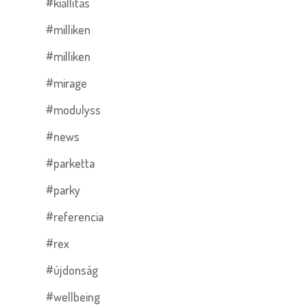
#kiállítás
#milliken
#milliken
#mirage
#modulyss
#news
#parketta
#parky
#referencia
#rex
#újdonság
#wellbeing