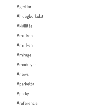
#gerflor
#hidegburkolat
#kiállítás
#milliken
#milliken
#mirage
#modulyss
#news
#parketta
#parky
#referencia