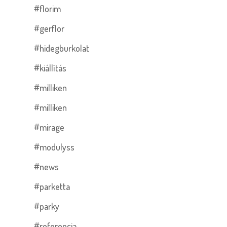
#florim
#gerflor
#hidegburkolat
#kiállítás
#milliken
#milliken
#mirage
#modulyss
#news
#parketta
#parky
#referencia