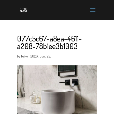
077c5c67-a8ea-4611-
a208-78b1ee3b1003
by
beko
|
2026. Jun. 22.