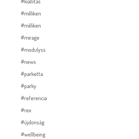
#kiállítás
#milliken
#milliken
#mirage
#modulyss
#news
#parketta
#parky
#referencia
#rex
#újdonság
#wellbeing