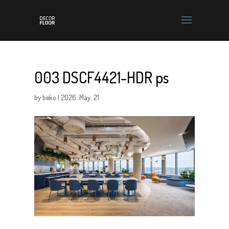
003 DSCF4421-HDR ps
by
beko
|
2026. May. 21.