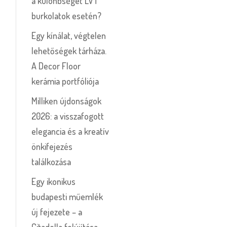
a különbséget LVT
burkolatok esetén?
Egy kínálat, végtelen
lehetőségek tárháza.
A Decor Floor
kerámia portfóliója
Milliken újdonságok
2026: a visszafogott
elegancia és a kreatív
önkifejezés
találkozása
Egy ikonikus
budapesti műemlék
új fejezete – a