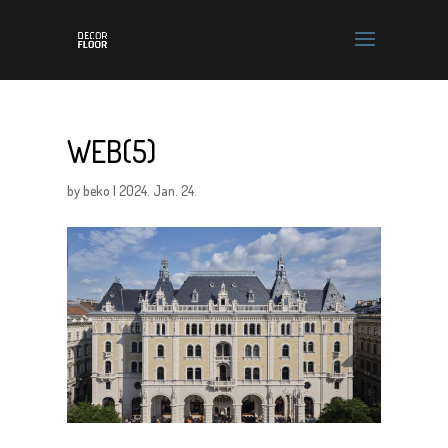
WEB(5)
by
beko
|
2024. Jan. 24.