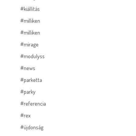
#kiállítás
#milliken
#milliken
#mirage
#modulyss
#news
#parketta
#parky
#referencia
#rex
#újdonság