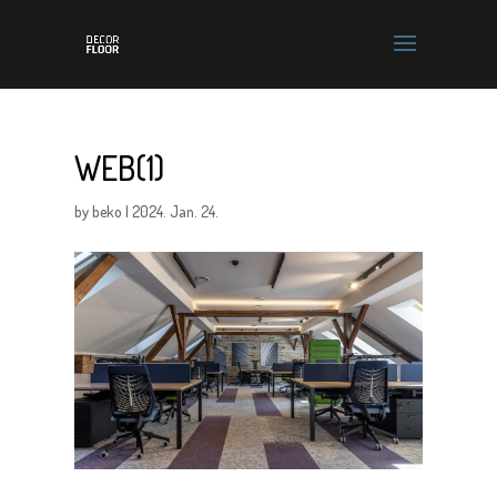
WEB(1)
by
beko
|
2024. Jan. 24.