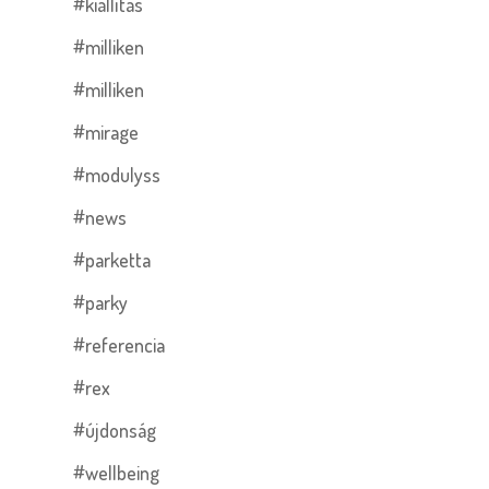
#kiállítás
#milliken
#milliken
#mirage
#modulyss
#news
#parketta
#parky
#referencia
#rex
#újdonság
#wellbeing