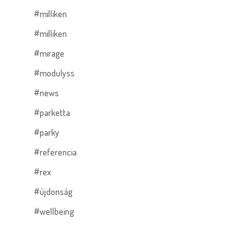
#milliken
#milliken
#mirage
#modulyss
#news
#parketta
#parky
#referencia
#rex
#újdonság
#wellbeing