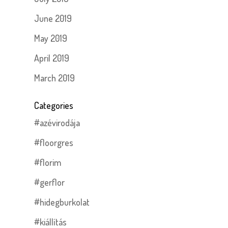
June 2019
May 2019
April 2019
March 2019
Categories
#azévirodája
#floorgres
#florim
#gerflor
#hidegburkolat
#kiállítás