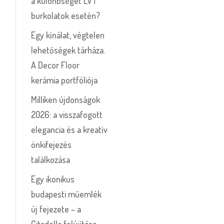
a különbséget LVT
burkolatok esetén?
Egy kínálat, végtelen
lehetőségek tárháza.
A Decor Floor
kerámia portfóliója
Milliken újdonságok
2026: a visszafogott
elegancia és a kreatív
önkifejezés
találkozása
Egy ikonikus
budapesti műemlék
új fejezete – a