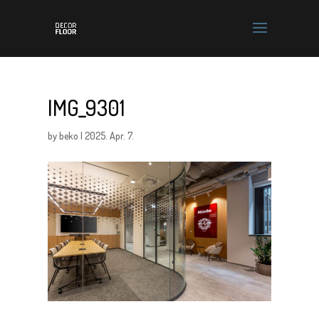
IMG_9301
by
beko
|
2025. Apr. 7.