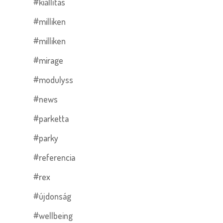
#kiállítás
#milliken
#milliken
#mirage
#modulyss
#news
#parketta
#parky
#referencia
#rex
#újdonság
#wellbeing