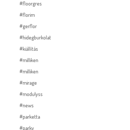
#floorgres
#florim
#gerflor
#hidegburkolat
#kiállítás
#milliken
#milliken
#mirage
#modulyss
#news
#parketta
#parky