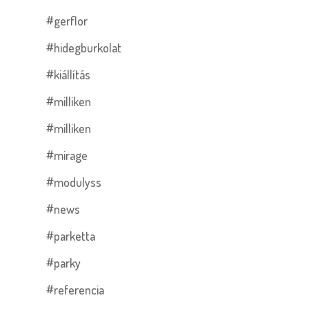
#gerflor
#hidegburkolat
#kiállítás
#milliken
#milliken
#mirage
#modulyss
#news
#parketta
#parky
#referencia