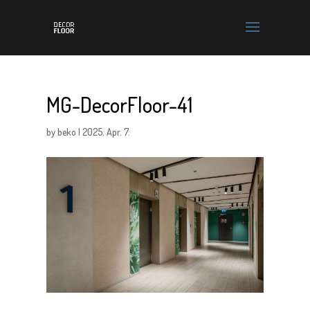
MG-DecorFloor-41
by
beko
|
2025. Apr. 7.