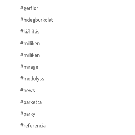
#gerflor
#hidegburkolat
#kiállítás
#milliken
#milliken
#mirage
#modulyss
#news
#parketta
#parky
#referencia