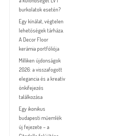
a különbséget LVT
burkolatok esetén?
Egy kínálat, végtelen
lehetőségek tárháza.
A Decor Floor
kerámia portfóliója
Milliken újdonságok
2026: a visszafogott
elegancia és a kreatív
önkifejezés
találkozása
Egy ikonikus
budapesti műemlék
új fejezete – a