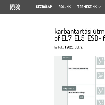
KEZDŐLAP
RÓLUNK
TERMÉKEINK
karbantartási útm
of EL7-EL5-ESD+ f
by
beko
|
2025. Jul. 9.