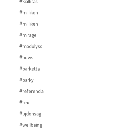
#kiállítás
#milliken
#milliken
#mirage
#modulyss
#news
#parketta
#parky
#referencia
#rex
#újdonság
#wellbeing