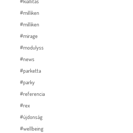
#kiállítás
#milliken
#milliken
#mirage
#modulyss
#news
#parketta
#parky
#referencia
#rex
#újdonság
#wellbeing