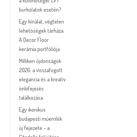
a különbséget LVT
burkolatok esetén?
Egy kínálat, végtelen
lehetőségek tárháza.
A Decor Floor
kerámia portfóliója
Milliken újdonságok
2026: a visszafogott
elegancia és a kreatív
önkifejezés
találkozása
Egy ikonikus
budapesti műemlék
új fejezete – a