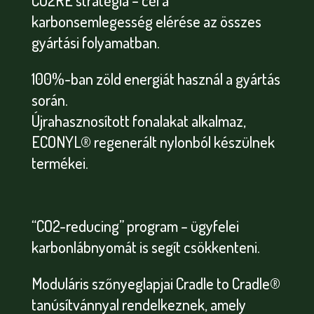
karbonsemlegesség elérése az összes
gyártási folyamatban.
100%-ban zöld energiát használ a gyártás
során.
Újrahasznosított fonalakat alkalmaz,
ECONYL® regenerált nylonból készülnek
termékei.
“CO2-reducing” program – ügyfelei
karbonlábnyomát is segít csökkenteni.
Moduláris szőnyeglapjai Cradle to Cradle®
tanúsítvánnyal rendelkeznek, amely