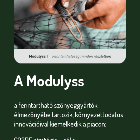
A Modulyss
a fenntartható szőnyeggyártók
élmezőnyébe tartozik, környezettudatos
innovációival kiemelkedik a piacon:
CO2RE stratégia – cél a