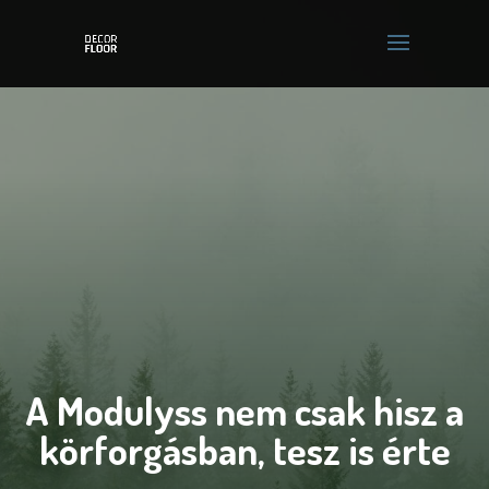
A Modulyss nem csak hisz a
körforgásban, tesz is érte