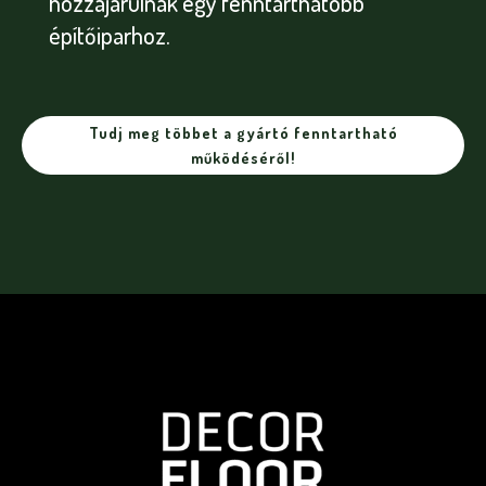
hozzájárulnak egy fenntarthatóbb
építőiparhoz.
Tudj meg többet a gyártó fenntartható
működéséről!