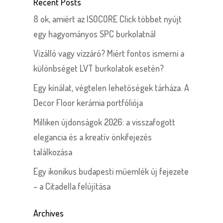
Recent Posts
8 ok, amiért az ISOCORE Click többet nyújt
egy hagyományos SPC burkolatnál
Vízálló vagy vízzáró? Miért fontos ismerni a
különbséget LVT burkolatok esetén?
Egy kínálat, végtelen lehetőségek tárháza. A
Decor Floor kerámia portfóliója
Milliken újdonságok 2026: a visszafogott
elegancia és a kreatív önkifejezés
találkozása
Egy ikonikus budapesti műemlék új fejezete
– a Citadella felújítása
Archives