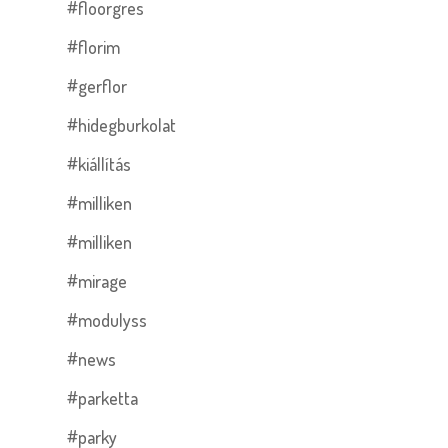
#floorgres
#florim
#gerflor
#hidegburkolat
#kiállítás
#milliken
#milliken
#mirage
#modulyss
#news
#parketta
#parky