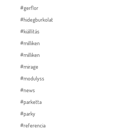
#gerflor
#hidegburkolat
#kiállítás
#milliken
#milliken
#mirage
#modulyss
#news
#parketta
#parky
#referencia