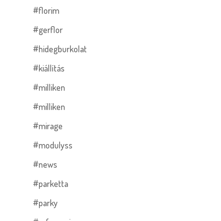
#florim
#gerflor
#hidegburkolat
#kiállítás
#milliken
#milliken
#mirage
#modulyss
#news
#parketta
#parky