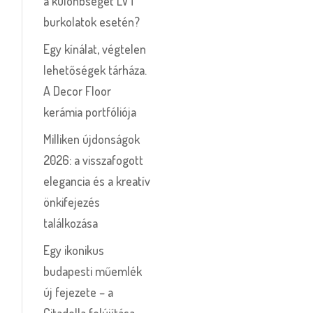
a különbséget LVT
burkolatok esetén?
Egy kínálat, végtelen
lehetőségek tárháza.
A Decor Floor
kerámia portfóliója
Milliken újdonságok
2026: a visszafogott
elegancia és a kreatív
önkifejezés
találkozása
Egy ikonikus
budapesti műemlék
új fejezete – a