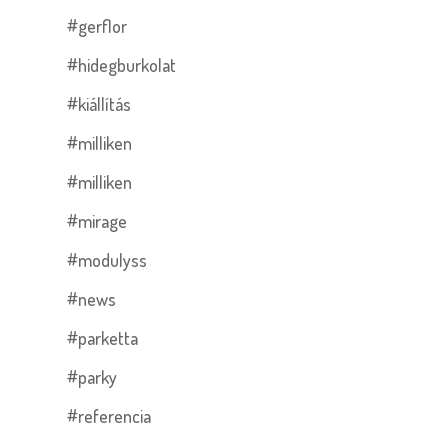
#gerflor
#hidegburkolat
#kiállítás
#milliken
#milliken
#mirage
#modulyss
#news
#parketta
#parky
#referencia