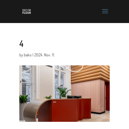
4
by
beko
|
2024. Nov. 11.