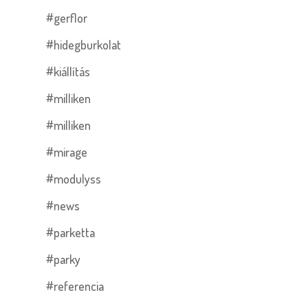
#gerflor
#hidegburkolat
#kiállítás
#milliken
#milliken
#mirage
#modulyss
#news
#parketta
#parky
#referencia