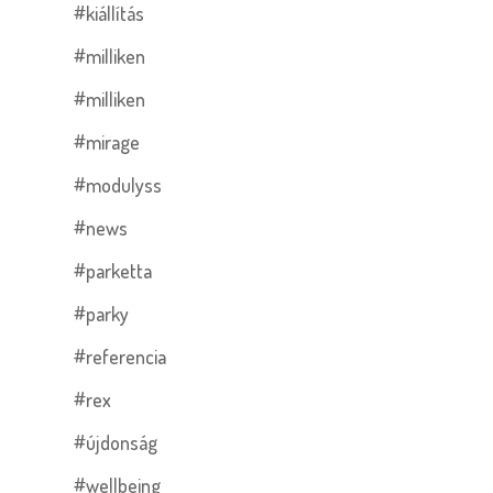
#kiállítás
#milliken
#milliken
#mirage
#modulyss
#news
#parketta
#parky
#referencia
#rex
#újdonság
#wellbeing