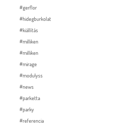
#gerflor
#hidegburkolat
#kiállítás
#milliken
#milliken
#mirage
#modulyss
#news
#parketta
#parky
#referencia