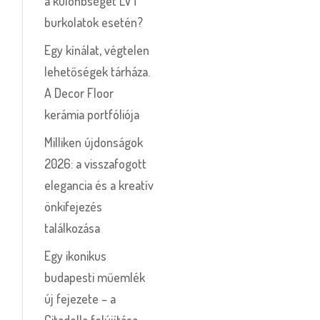
a különbséget LVT
burkolatok esetén?
Egy kínálat, végtelen
lehetőségek tárháza.
A Decor Floor
kerámia portfóliója
Milliken újdonságok
2026: a visszafogott
elegancia és a kreatív
önkifejezés
találkozása
Egy ikonikus
budapesti műemlék
új fejezete – a