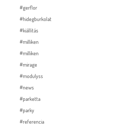
#gerflor
#hidegburkolat
#kiállítás
#milliken
#milliken
#mirage
#modulyss
#news
#parketta
#parky
#referencia