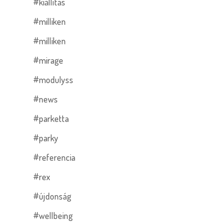
#kiállítás
#milliken
#milliken
#mirage
#modulyss
#news
#parketta
#parky
#referencia
#rex
#újdonság
#wellbeing