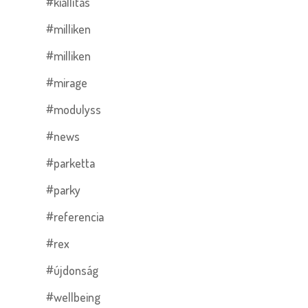
#kiállítás
#milliken
#milliken
#mirage
#modulyss
#news
#parketta
#parky
#referencia
#rex
#újdonság
#wellbeing