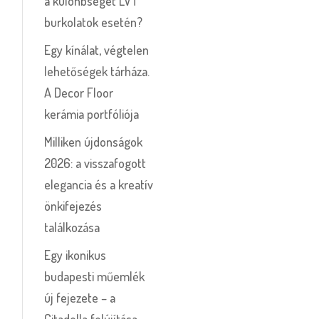
a különbséget LVT
burkolatok esetén?
Egy kínálat, végtelen
lehetőségek tárháza.
A Decor Floor
kerámia portfóliója
Milliken újdonságok
2026: a visszafogott
elegancia és a kreatív
önkifejezés
találkozása
Egy ikonikus
budapesti műemlék
új fejezete – a