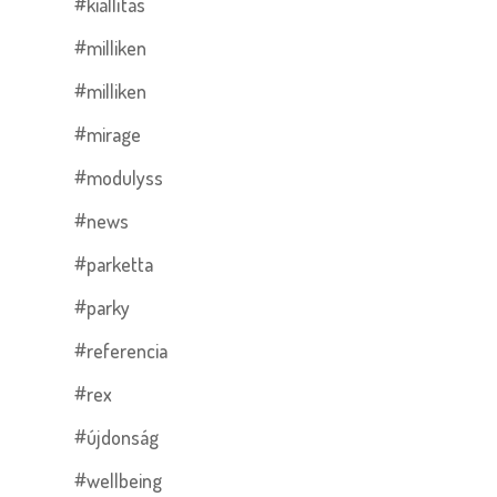
#kiállítás
#milliken
#milliken
#mirage
#modulyss
#news
#parketta
#parky
#referencia
#rex
#újdonság
#wellbeing